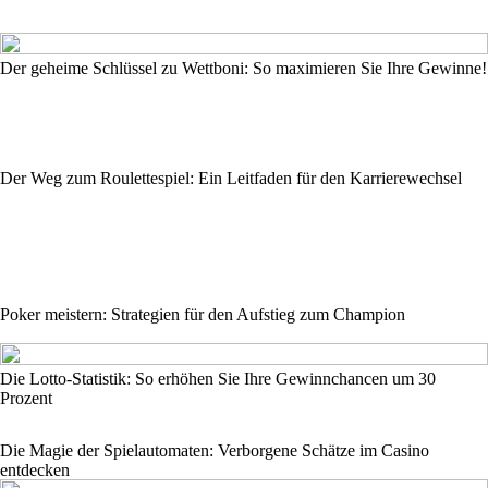
Der geheime Schlüssel zu Wettboni: So maximieren Sie Ihre Gewinne!
Der Weg zum Roulettespiel: Ein Leitfaden für den Karrierewechsel
Poker meistern: Strategien für den Aufstieg zum Champion
Die Lotto-Statistik: So erhöhen Sie Ihre Gewinnchancen um 30
Prozent
Die Magie der Spielautomaten: Verborgene Schätze im Casino
entdecken